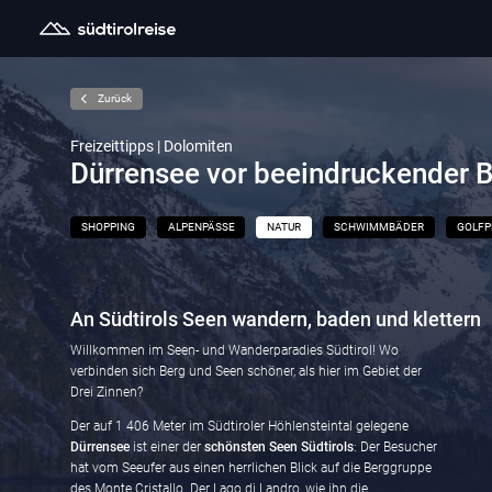
Zurück
Freizeittipps | Dolomiten
Dürrensee vor beeindruckender B
SHOPPING
ALPENPÄSSE
NATUR
SCHWIMMBÄDER
GOLFP
An Südtirols Seen wandern, baden und klettern
Willkommen im Seen- und Wanderparadies Südtirol! Wo
verbinden sich Berg und Seen schöner, als hier im Gebiet der
Drei Zinnen?
Der auf 1 406 Meter im Südtiroler Höhlensteintal gelegene
Dürrensee
ist einer der
schönsten Seen Südtirols
: Der Besucher
hat vom Seeufer aus einen herrlichen Blick auf die Berggruppe
des Monte Cristallo. Der Lago di Landro, wie ihn die