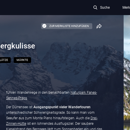
Suche
Merk
ZUR MERKLISTE HINZUFÜGEN
ergkulisse
LÄTZE
MÄRKTE
führen Wanderwege in den benachbarten
Naturpark Fanes-
Sennes-Prags
.
Der Dürrensee ist
Ausgangspunkt vieler Wandertouren
unterschiedlicher Schwierigkeitsgrade. So kann man vom
Seeufer aus zum Monte Piano hinaufsteigen. Auch die
Drei-
Zinnen-Hütte
ist ein lohnendes Ausflugsziel. Der saubere
Kieselstrand des Bergsees lädt zum Sonnenbaden ein und das