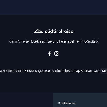
Klima
|
Anreise
|
Hotelklassifizierung
|
Feiertage
|
Trentino-Südtirol
utz
|
Datenschutz-Einstellungen
|
Barrierefreiheit
|
Sitemap
|
Bildnachweis
Urlaubsthemen: