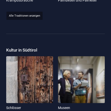
Krampusbräuche
Palmbesen und Palmesel
Alle Traditionen anzeigen
Kultur in Südtirol
Schlösser
Museen