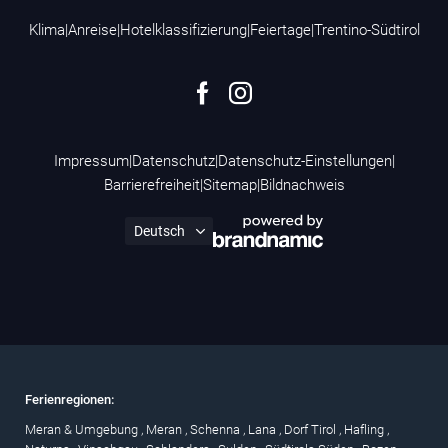
Klima
|
Anreise
|
Hotelklassifizierung
|
Feiertage
|
Trentino-Südtirol
Impressum
|
Datenschutz
|
Datenschutz-Einstellungen
|
Barrierefreiheit
|
Sitemap
|
Bildnachweis
Ferienregionen:
Meran & Umgebung
,
Meran
,
Schenna
,
Lana
,
Dorf Tirol
,
Hafling
,