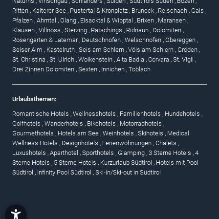
Naturns
,
Vinschgau
,
Schlanders
,
Sulden
,
Südtirols Süden
,
Bozen
,
Ritten
,
Kalterer See
,
Pustertal & Kronplatz
,
Bruneck
,
Reischach
,
Gais
,
Pfalzen
,
Ahrntal
,
Olang
,
Eisacktal & Wipptal
,
Brixen
,
Maransen
,
Klausen
,
Villnöss
,
Sterzing
,
Ratschings
,
Ridnaun
,
Dolomiten
,
Rosengarten & Latemar
,
Deutschnofen
,
Welschnofen
,
Obereggen
,
Seiser Alm
,
Kastelruth
,
Seis am Schlern
,
Völs am Schlern
,
Gröden
,
St. Christina
,
St. Ulrich
,
Wolkenstein
,
Alta Badia
,
Corvara
,
St. Vigil
,
Drei Zinnen Dolomiten
,
Sexten
,
Innichen
,
Toblach
Urlaubsthemen:
Romantische Hotels
,
Wellnesshotels
,
Familienhotels
,
Hundehotels
,
Golfhotels
,
Wanderhotels
,
Bikehotels
,
Motorradhotels
,
Gourmethotels
,
Hotels am See
,
Weinhotels
,
Skihotels
,
Medical
Wellness Hotels
,
Designhotels
,
Ferienwohnungen
,
Chalets
,
Luxushotels
,
Aparthotel
,
Sporthotels
,
Glamping
,
3 Sterne Hotels
,
4
Sterne Hotels
,
5 Sterne Hotels
,
Kurzurlaub Südtirol
,
Hotels mit Pool
Südtirol
,
Infinity Pool Südtirol
,
Ski-in/Ski-out in Südtirol